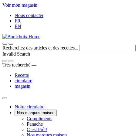
Passer
Voir mon magasin
au
Nous contacter
contenu
FR
EN
Recherchez des articles et des recettes...
Invalid Search
Submit
Très recherché —
Recette
circulaire
magasin
Main
Notre circulaire
Nos marques maison
Menu
Une
Compliments
Voici
marque
Panache
Panache
Bon.
maison
C’est Prêt!
Pratique.
qui
Nos marques maison