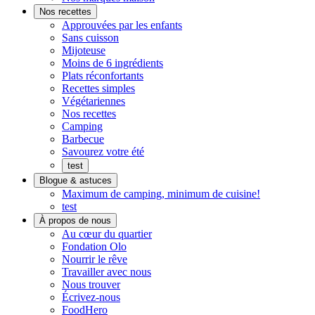
Prêt
goûte
Nos recettes
à
maison
Approuvées par les enfants
manger
Sans cuisson
Mijoteuse
Moins de 6 ingrédients
Plats réconfortants
Recettes simples
Végétariennes
Nos recettes
Camping
Barbecue
Savourez votre été
test
Blogue & astuces
Maximum de camping, minimum de cuisine!
test
À propos de nous
On
Au cœur du quartier
s'implique
Fondation Olo
Nourrir le rêve
Travailler avec nous
Nous trouver
Écrivez-nous
FoodHero