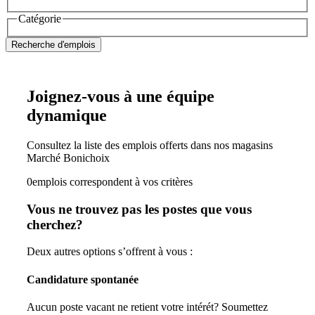
offres
(ex.:
par
Filtrer
Catégorie
d'emploi
A1A1A1)
code
les
par
postal
emplois
code
Recherche d'emplois
par
postal.
Le
formulaire
Joignez-vous à une équipe
prendra
1
dynamique
minute
à
remplir.
Consultez la liste des emplois offerts dans nos magasins
Votre
Marché Bonichoix
code
0
emplois correspondent à vos critères
postal
sera
Vous ne trouvez pas les postes que vous
stocké
dans
cherchez?
l'historique
de
Deux autres options s’offrent à vous :
votre
navigateur
Candidature spontanée
et
peut
Aucun poste vacant ne retient votre intérét? Soumettez
être