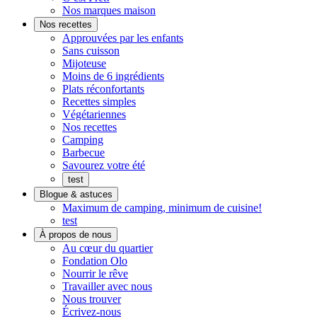
Pratique.
qui
Nos marques maison
Prêt
goûte
Nos recettes
à
maison
Approuvées par les enfants
manger
Sans cuisson
Mijoteuse
Moins de 6 ingrédients
Plats réconfortants
Recettes simples
Végétariennes
Nos recettes
Camping
Barbecue
Savourez votre été
test
Blogue & astuces
Maximum de camping, minimum de cuisine!
test
À propos de nous
On
Au cœur du quartier
s'implique
Fondation Olo
Nourrir le rêve
Travailler avec nous
Nous trouver
Écrivez-nous