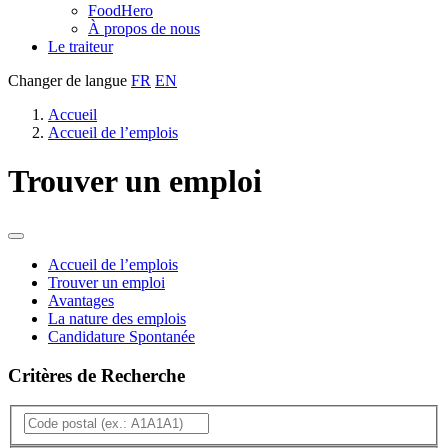
FoodHero
À propos de nous
Le traiteur
Changer de langue
FR
EN
Accueil
Accueil de l’emplois
Trouver un emploi
Menu
Accueil de l’emplois
Trouver un emploi
des
Avantages
emplois
La nature des emplois
Candidature Spontanée
Critères de Recherche
Recherche
Filtrez
Code
d'emplois
les
postal