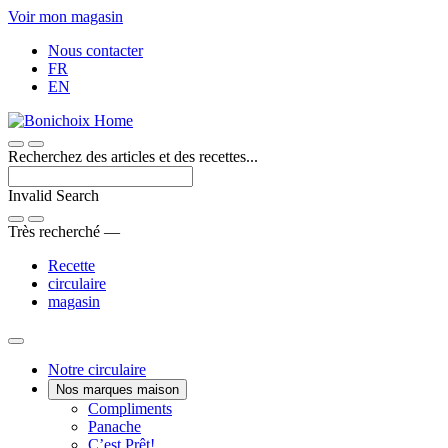
Passer
Voir mon magasin
au
Nous contacter
contenu
FR
EN
Recherchez des articles et des recettes...
Invalid Search
Submit
Très recherché —
Recette
circulaire
magasin
Main
Notre circulaire
Nos marques maison
Menu
Une
Compliments
Voici
marque
Panache
Panache
Bon.
maison
C’est Prêt!