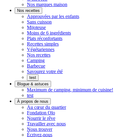
Pratique.
qui
Nos marques maison
Prêt
goûte
Nos recettes
à
maison
Approuvées par les enfants
manger
Sans cuisson
Mijoteuse
Moins de 6 ingrédients
Plats réconfortants
Recettes simples
Végétariennes
Nos recettes
Camping
Barbecue
Savourez votre été
test
Blogue & astuces
Maximum de camping, minimum de cuisine!
test
À propos de nous
On
Au cœur du quartier
s'implique
Fondation Olo
Nourrir le rêve
Travailler avec nous
Nous trouver
Écrivez-nous