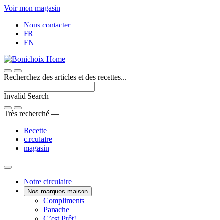
Passer
Voir mon magasin
au
Nous contacter
contenu
FR
EN
Recherchez des articles et des recettes...
Invalid Search
Submit
Très recherché —
Recette
circulaire
magasin
Main
Notre circulaire
Nos marques maison
Menu
Une
Compliments
Voici
marque
Panache
Panache
Bon.
maison
C’est Prêt!