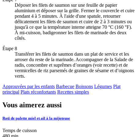
Déposer les filets de saumon sur une feuille de papier
aluminium et déposer sur la grille. Fermer le couvercle et cuire
pendant 4 à 5 minutes. À l'aide d'une spatule, retourner
délicatement les filets de saumon et cuire de 2 à 3 minutes ou
jusqu'à ce que la température interne atteigne 70 °C (160 °F).
À mi-cuisson, badigeonner les filets de marinade des deux
côtés.
Étape 8
Transférer les filets de saumon dans un plat de service et les
arroser du reste de la marinade. Accompagner de la Salade de
radis, concombre et suprêmes d’oranges (voir recette) et de
vermicelles de riz parsemés de graines de sésame et d’oignons
verts.
Approuvées par les enfants
Barbecue
Boissons
Légumes
Plat
principal
Plats réconfortants
Recettes simples
Vous aimerez aussi
Roti de palette miel et ail à la mijoteuse
Temps de cuisson
480 min