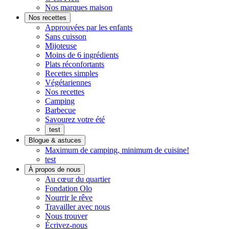
Pratique.
qui
Nos marques maison
Prêt
goûte
Nos recettes
à
maison
Approuvées par les enfants
manger
Sans cuisson
Mijoteuse
Moins de 6 ingrédients
Plats réconfortants
Recettes simples
Végétariennes
Nos recettes
Camping
Barbecue
Savourez votre été
test
Blogue & astuces
Maximum de camping, minimum de cuisine!
test
À propos de nous
On
Au cœur du quartier
s'implique
Fondation Olo
Nourrir le rêve
Travailler avec nous
Nous trouver
Écrivez-nous