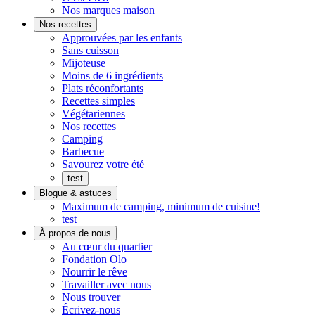
Pratique.
qui
Nos marques maison
Prêt
goûte
Nos recettes
à
maison
Approuvées par les enfants
manger
Sans cuisson
Mijoteuse
Moins de 6 ingrédients
Plats réconfortants
Recettes simples
Végétariennes
Nos recettes
Camping
Barbecue
Savourez votre été
test
Blogue & astuces
Maximum de camping, minimum de cuisine!
test
À propos de nous
On
Au cœur du quartier
s'implique
Fondation Olo
Nourrir le rêve
Travailler avec nous
Nous trouver
Écrivez-nous