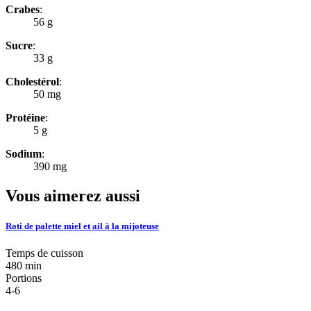
Crabes
:
56 g
Sucre
:
33 g
Cholestérol
:
50 mg
Protéine
:
5 g
Sodium
:
390 mg
Vous aimerez aussi
Roti de palette miel et ail à la mijoteuse
Temps de cuisson
480 min
Portions
4-6