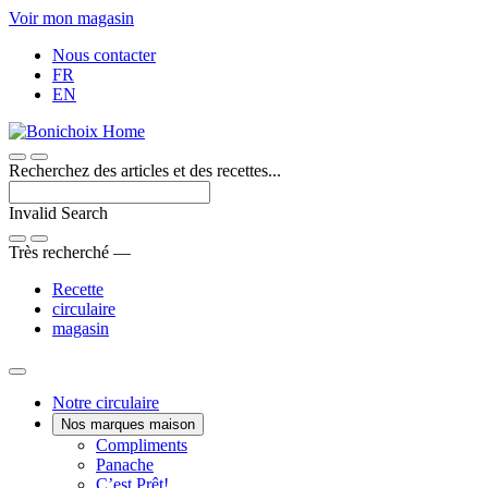
Passer
Voir mon magasin
au
Nous contacter
contenu
FR
EN
Recherchez des articles et des recettes...
Invalid Search
Submit
Très recherché —
Recette
circulaire
magasin
Main
Notre circulaire
Nos marques maison
Menu
Une
Compliments
Voici
marque
Panache
Panache
Bon.
maison
C’est Prêt!