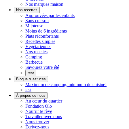
Pratique.
qui
Nos marques maison
Prêt
goûte
Nos recettes
à
maison
Approuvées par les enfants
manger
Sans cuisson
Mijoteuse
Moins de 6 ingrédients
Plats réconfortants
Recettes simples
Végétariennes
Nos recettes
Camping
Barbecue
Savourez votre été
test
Blogue & astuces
Maximum de camping, minimum de cuisine!
test
À propos de nous
On
Au cœur du quartier
s'implique
Fondation Olo
Nourrir le rêve
Travailler avec nous
Nous trouver
Écrivez-nous