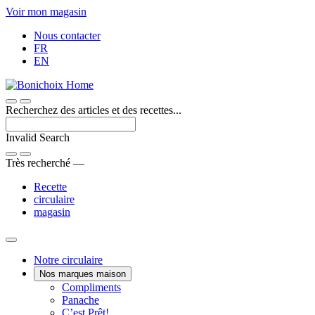
Passer
Voir mon magasin
au
Nous contacter
contenu
FR
EN
Recherchez des articles et des recettes...
Invalid Search
Submit
Très recherché —
Recette
circulaire
magasin
Main
Notre circulaire
Nos marques maison
Menu
Une
Compliments
Voici
marque
Panache
Panache
Bon.
maison
C’est Prêt!