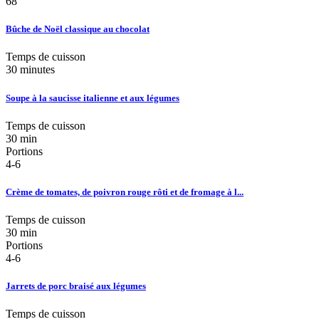
68
Bûche de Noël classique au chocolat
Temps de cuisson
30 minutes
Soupe à la saucisse italienne et aux légumes
Temps de cuisson
30 min
Portions
4-6
Crème de tomates, de poivron rouge rôti et de fromage à l...
Temps de cuisson
30 min
Portions
4-6
Jarrets de porc braisé aux légumes
Temps de cuisson