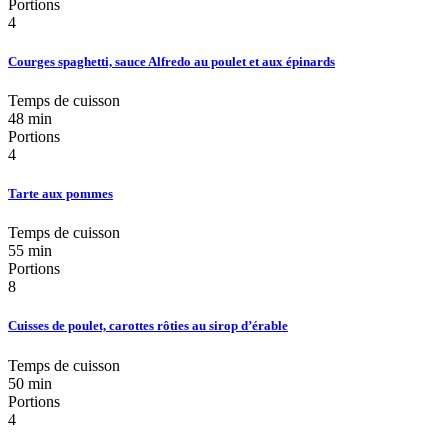
Portions
4
Courges spaghetti, sauce Alfredo au poulet et aux épinards
Temps de cuisson
48 min
Portions
4
Tarte aux pommes
Temps de cuisson
55 min
Portions
8
Cuisses de poulet, carottes rôties au sirop d’érable
Temps de cuisson
50 min
Portions
4