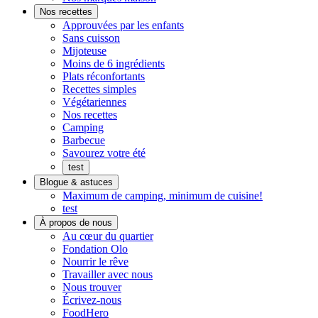
Prêt
goûte
Nos recettes
à
maison
Approuvées par les enfants
manger
Sans cuisson
Mijoteuse
Moins de 6 ingrédients
Plats réconfortants
Recettes simples
Végétariennes
Nos recettes
Camping
Barbecue
Savourez votre été
test
Blogue & astuces
Maximum de camping, minimum de cuisine!
test
À propos de nous
On
Au cœur du quartier
s'implique
Fondation Olo
Nourrir le rêve
Travailler avec nous
Nous trouver
Écrivez-nous
FoodHero