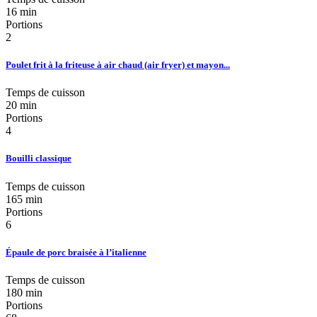
16 min
Portions
2
Poulet frit à la friteuse à air chaud (air fryer) et mayon...
Temps de cuisson
20 min
Portions
4
Bouilli classique
Temps de cuisson
165 min
Portions
6
Épaule de porc braisée à l’italienne
Temps de cuisson
180 min
Portions