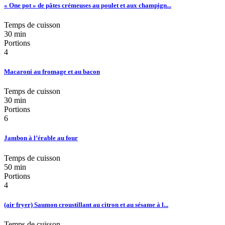
« One pot » de pâtes crémeuses au poulet et aux champign...
Temps de cuisson
30 min
Portions
4
Macaroni au fromage et au bacon
Temps de cuisson
30 min
Portions
6
Jambon à l’érable au four
Temps de cuisson
50 min
Portions
4
(air fryer) Saumon croustillant au citron et au sésame à l...
Temps de cuisson