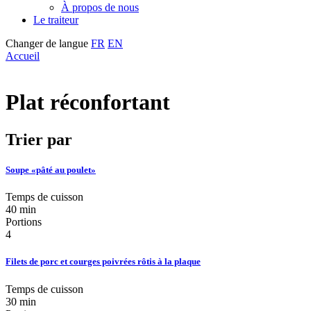
À propos de nous
Le traiteur
Changer de langue
FR
EN
Accueil
Plat réconfortant
Trier par
Soupe «pâté au poulet»
Temps de cuisson
40 min
Portions
4
Filets de porc et courges poivrées rôtis à la plaque
Temps de cuisson
30 min