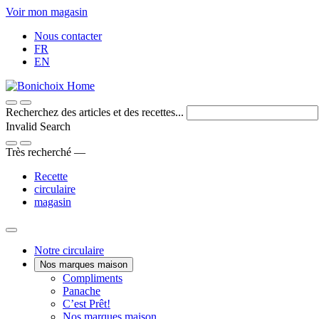
Passer
Voir mon magasin
au
Nous contacter
contenu
FR
EN
Recherchez des articles et des recettes...
Invalid Search
Submit
Très recherché —
Recette
circulaire
magasin
Main
Notre circulaire
Nos marques maison
Menu
Une
Compliments
Voici
marque
Panache
Panache
Bon.
maison
C’est Prêt!
Pratique.
qui
Nos marques maison